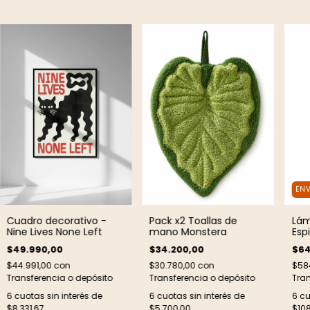
ENV
Cuadro decorativo -
Pack x2 Toallas de
Lám
Nine Lives None Left
mano Monstera
Esp
$49.990,00
$34.200,00
$64
$44.991,00
con
$30.780,00
con
$58
Transferencia o depósito
Transferencia o depósito
Tran
6
cuotas sin interés de
6
cuotas sin interés de
6
cu
$8.331,67
$5.700,00
$108