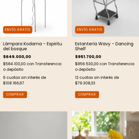
ENVÍO GRATIS
ENVÍO GRATIS
Lámpara Kodama - Espiritu
Estantería Wavy - Dancing
del bosque
Shelf
$649.000,00
$951.700,00
$584.100,00
con
Transferencia
$856.530,00
con
Transferencia
o depósito
o depósito
6
cuotas sin interés de
12
cuotas sin interés de
$108.166,67
$79.308,33