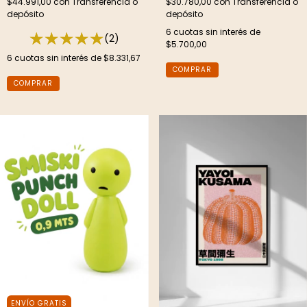
$44.991,00
con
Transferencia o
$30.780,00
con
Transferencia o
depósito
depósito
6
cuotas sin interés de
(2)
$5.700,00
6
cuotas sin interés de
$8.331,67
COMPRAR
ENVÍO GRATIS