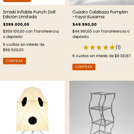
Smiski Inflable Punch Doll
Cuadro Calabaza Pumpkin
Edición Limitada
-Yayoi Kusama
$399.000,00
$49.990,00
$359.100,00
con
Transferencia
$44.991,00
con
Transferencia o
o depósito
depósito
6
cuotas sin interés de
(1)
$66.500,00
6
cuotas sin interés de
$8.331,67
COMPRAR
COMPRAR