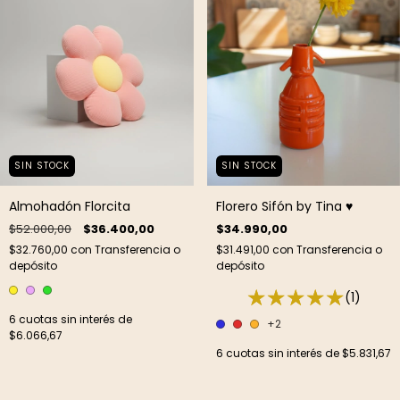
SIN STOCK
SIN STOCK
Almohadón Florcita
Florero Sifón by Tina ♥
$52.000,00
$36.400,00
$34.990,00
$32.760,00
con
Transferencia o
$31.491,00
con
Transferencia o
depósito
depósito
(1)
6
cuotas sin interés de
+2
$6.066,67
6
cuotas sin interés de
$5.831,67