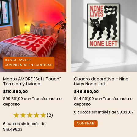
HASTA 15% OFF
COMPRANDO EN CANTIDAD
Manta AMORE "Soft Touch"
Cuadro decorativo - Nine
Térmica y Liviana
Lives None Left
$110.990,00
$49.990,00
$99.891,00
con
Transferencia o
$44.991,00
con
Transferencia o
depósito
depósito
6
cuotas sin interés de
$8.331,67
(2)
6
cuotas sin interés de
COMPRAR
$18.498,33