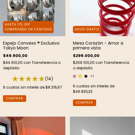
HASTA 17% OFF
ENVÍO GRATIS
COMPRANDO EN CANTIDAD
Mesa Corazón - Amor a
Espejo Convexo ® Exclusivo
primera vista
Tokyo Moon
$299.000,00
$49.900,00
$269.100,00
con
Transferencia
$44.910,00
con
Transferencia o
o depósito
depósito
+1
(14)
6
cuotas sin interés de
6
cuotas sin interés de
$8.316,67
$49.833,33
COMPRAR