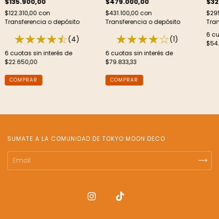
$135.900,00
$479.000,00
$32
$122.310,00
con
$431.100,00
con
$295
Transferencia o depósito
Transferencia o depósito
Tran
6
cu
(4)
(1)
$54
6
cuotas sin interés de
6
cuotas sin interés de
$22.650,00
$79.833,33
COMPRAR
SUMATE A LA COMUNIDAD DE TOKYO MOON DECO