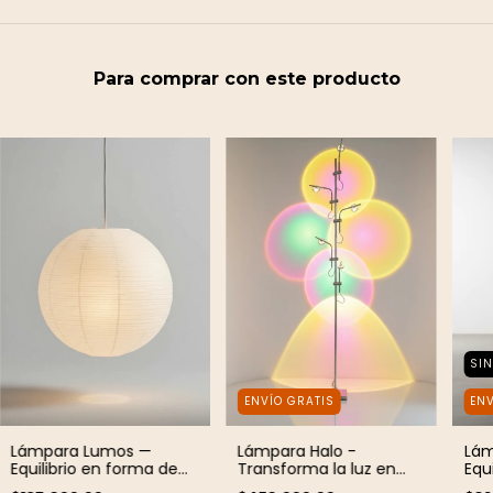
Para comprar con este producto
SI
ENVÍO GRATIS
ENV
Lámpara Lumos —
Lámpara Halo -
Lám
Equilibrio en forma de
Transforma la luz en
Equi
sol
arte