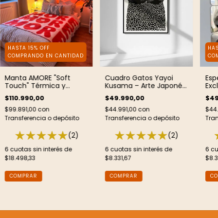
HASTA 15% OFF
HAS
COMPRANDO EN CANTIDAD
CO
Manta AMORE "Soft
Cuadro Gatos Yayoi
Esp
Touch" Térmica y
Kusama – Arte Japonés
Exc
Liviana
Moderno
$110.990,00
$49.990,00
$49
$99.891,00
con
$44.991,00
con
$44
Transferencia o depósito
Transferencia o depósito
Tran
(2)
(2)
6
cuotas sin interés de
6
cuotas sin interés de
6
cu
$18.498,33
$8.331,67
$8.3
COMPRAR