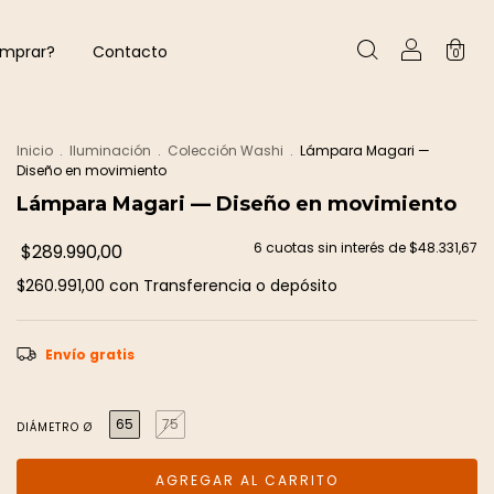
mprar?
Contacto
0
Inicio
.
Iluminación
.
Colección Washi
.
Lámpara Magari —
Diseño en movimiento
Lámpara Magari — Diseño en movimiento
6
cuotas sin interés de
$48.331,67
$289.990,00
$260.991,00
con
Transferencia o depósito
Envío gratis
65
75
DIÁMETRO Ø